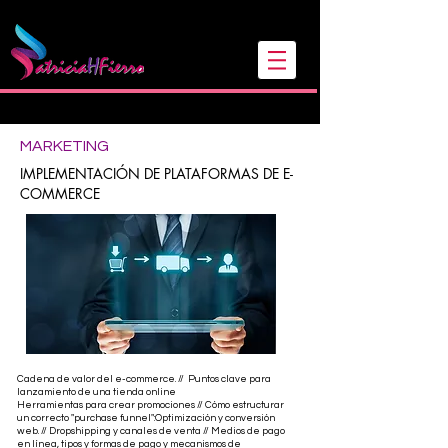
Sígueme en mis redes
MARKETING
IMPLEMENTACIÓN DE PLATAFORMAS DE E-
COMMERCE
Cadena de valor del e-commerce. // Puntos clave para
lanzamiento de una tienda online
Herramientas para crear promociones // Cómo estructurar
un correcto "purchase funnel":Optimización y conversión
web. // Dropshipping y canales de venta // Medios de pago
en línea, tipos y formas de pago y mecanismos de