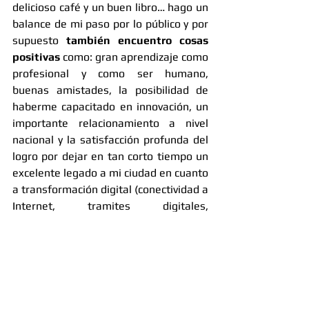
delicioso café y un buen libro… hago un 
balance de mi paso por lo público y por 
supuesto 
también encuentro cosas 
positivas
 como: gran aprendizaje como 
profesional y como ser humano, 
buenas amistades, la posibilidad de 
haberme capacitado en innovación, un 
importante relacionamiento a nivel 
nacional y la satisfacción profunda del 
logro por dejar en tan corto tiempo un 
excelente legado a mi ciudad en cuanto 
a transformación digital (conectividad a 
Internet, tramites digitales, 
aplicaciones digitales, formación 
gratuita en herramientas para cierre 
de la brecha digital etc...). Impactamos 
positivamente muchas vidas desde la 
tecnología, ciencia e innovación... y eso 
es maravilloso. 