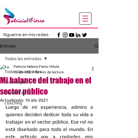
Sígueme en mis redes
Entrada
Todas las entradas
Patricia Helena Fierro Vitola
Todas las entradas
16 abr 2021
10 min de lectura
Mi balance del trabajo en el
tecnologia
sector público
marketing
Actualizado:
16 abr 2021
coaching
Luego de mi experiencia, admiro a 
quienes deciden dedicar toda su vida a 
trabajar en el sector público. Ese rol no 
está diseñado para todo el mundo. En 
este artículo voy a contarles mis 