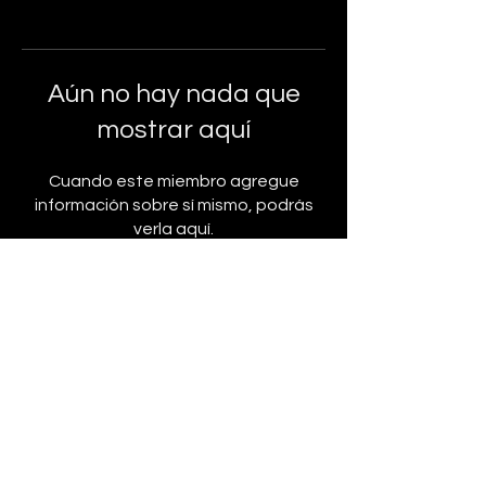
Aún no hay nada que
mostrar aquí
Cuando este miembro agregue
información sobre sí mismo, podrás
verla aquí.
Patricia Helena Fierro Vitola - 2024 Todos los Derechos
Reservados
www.patriciahfierro.co
Bogotá - Colombia
Política de Privacidad y Tratamiento de
Datos