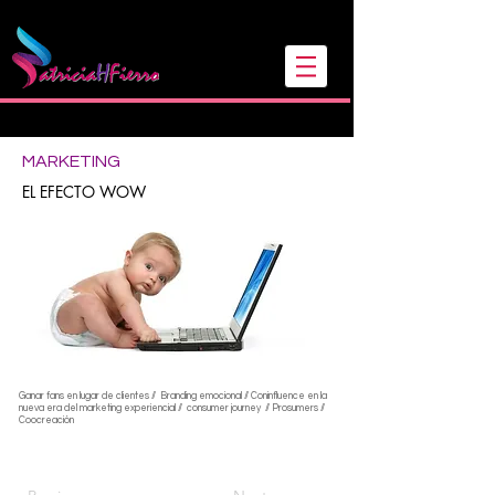
Sígueme en mis redes
MARKETING
EL EFECTO WOW
Ganar fans en lugar de clientes // Branding emocional // Coninfluence en la
nueva era del marketing experiencial // consumer journey // Prosumers //
Coocreación