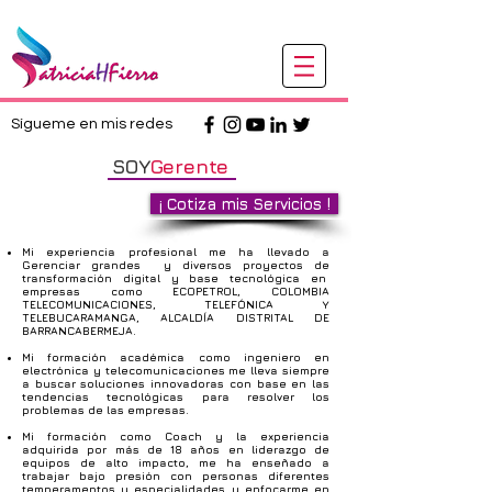
Sígueme en mis redes
SOY
Gerente
¡ Cotiza mis Servicios !
Mi experiencia profesional me ha llevado a
Gerenciar grandes y diversos proyectos de
transformación digital y base tecnológica en
empresas como ECOPETROL, COLOMBIA
TELECOMUNICACIONES, TELEFÓNICA Y
TELEBUCARAMANGA, ALCALDÍA DISTRITAL DE
BARRANCABERMEJA.
Mi formación académica como ingeniero en
electrónica y telecomunicaciones me lleva siempre
a buscar soluciones innovadoras con base en las
tendencias tecnológicas para resolver los
problemas de las empresas.
Mi formación como Coach y la experiencia
adquirida por más de 18 años en liderazgo de
equipos de alto impacto, me ha enseñado a
trabajar bajo presión con personas diferentes
temperamentos
y especialidades y enfocarme en