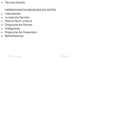
Técnica Delphi
HERRAMIENTAS BASADAS EN DATOS
Indicadores
Jurado de Opinión
Matriz Multi-criterio
Diagrama de Pareto
Histograma
Diagrama de Dispersión
Estratificación
Previous
Next
Patricia Helena Fierro Vitola - 2024 Todos los Derechos
Reservados
www.patriciahfierro.co
Bogotá - Colombia
Política de Privacidad y Tratamiento de
Datos