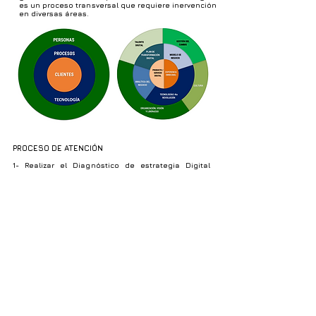
es un proceso transversal que requiere inervención
en diversas áreas.
PROCESO DE ATENCIÓN
1- Realizar el Diagnóstico de estrategia Digital
ONLINE
2- Videoconferencia para aterrizar necesidades
3- Oferta ajustada a las necesidades del cliente
4- Firmar contrato de prestación de servicios
Patricia Helena Fierro Vitola - 2024 Todos los Derechos
Reservados
www.patriciahfierro.co
Bogotá - Colombia
Política de Privacidad y Tratamiento de