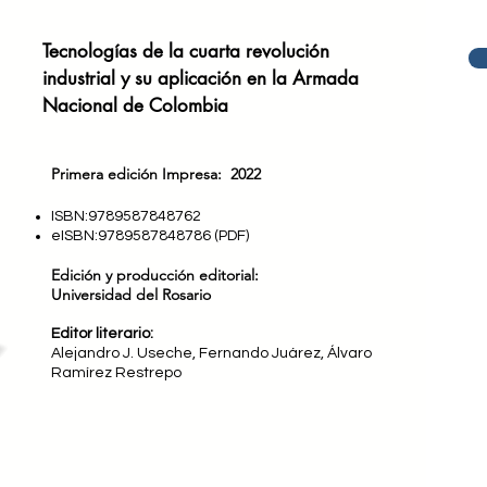
Tecnologías de la cuarta revolución
industrial y su aplicación en la Armada
Nacional de Colombia
P
rimera edi
ción Impresa:
2022
ISBN:9789587848762
eISBN:9789587848786 (PDF)
Edición
y producción editorial:
Universidad del Rosario
Editor literario:
Alejandro J. Useche,
Fernando Juárez,
Álvaro
Ramírez Restrepo