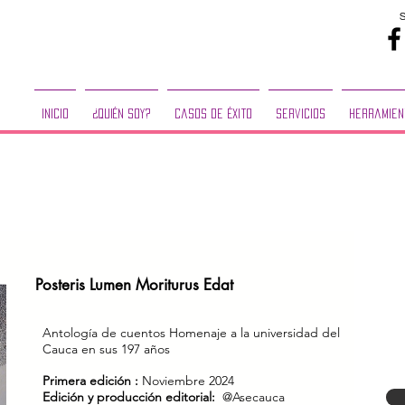
Inicio
¿Quién Soy?
Casos de Éxito
Servicios
Herramien
Posteris Lumen Moriturus Edat
Antología de cuentos Homenaje a la universidad del
Cauca en sus 197 años
Primera edi
ción :
Noviembre 2024
Edición y producción editorial:
@Asecauca