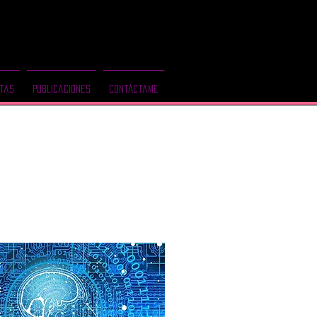
Sígueme en mis redes
tas
Publicaciones
Contáctame