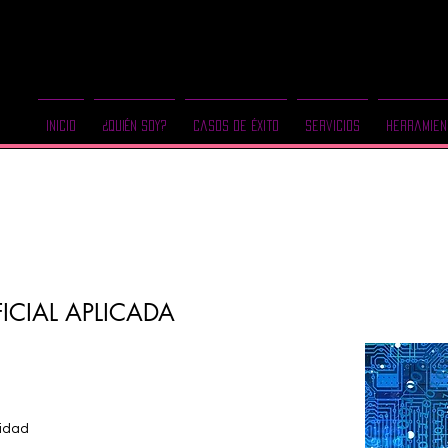
Inicio
¿Quién Soy?
Casos de Éxito
Servicios
Herramien
FICIAL APLICADA
vidad