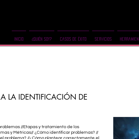
Inicio
¿Quién Soy?
Casos de Éxito
Servicios
Herramien
 LA IDENTIFICACIÓN DE
problemas //Etapas y tratamiento de los
mas y Métricas// ¿Cómo identificar problemas? //
 el problema? //¿Cómo plantear correctamente el