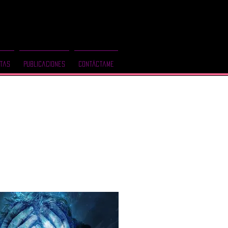
Sígueme en mis redes
tas
Publicaciones
Contáctame