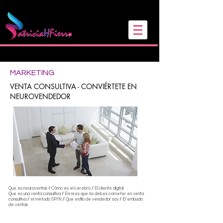
Sígueme en mis redes
MARKETING
VENTA CONSULTIVA - CONVIÉRTETE EN
NEUROVENDEDOR
Que es neuroventas // Cómo es el cerebro // El cliente digital
Que es una venta consultiva // Errores que no debes cometer en venta
consultiva // el método SPIN // Que estilo de vendedor soy // El embudo
de ventas