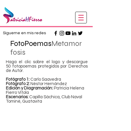
Sígueme en mis redes
FotoPoemas
Metamor
fosis
Haga el clic sobre el logo y descargue
50 fotopoemas protegidos por Derechos
de Autor.
Fotógrafo 1:
Carlo Saavedra
Fotógrafo 2:
Néstor Hernández
Edición y Diagramación:
Patricia Helena
Fierro Vitola
Escenarios:
Capilla Sáchica, Club Naval
Tominé, Guatavita