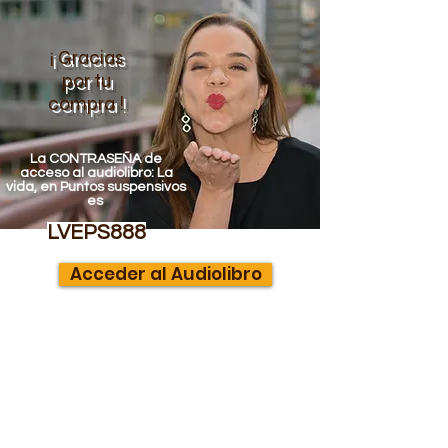
¡ Gracias
por tu
compra !
La CONTRASEÑA de
acceso al audiolibro: La
vida, en Puntos suspensivos
es
LVEPS888
Acceder al Audiolibro