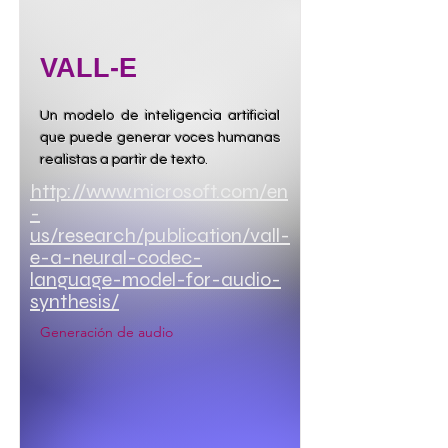
VALL-E
Un modelo de inteligencia artificial
que puede generar voces humanas
realistas a partir de texto.
http://www.microsoft.com/en
-
us/research/publication/vall-
e-a-neural-codec-
language-model-for-audio-
synthesis/
Generación de audio