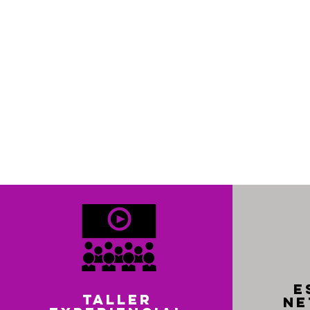
E
Taller
NE