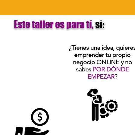
Este taller es para tí,
si
:
¿Tienes una idea, quiere
emprender tu propio
negocio ONLINE y no
sabes
POR DÓNDE
EMPEZAR
?