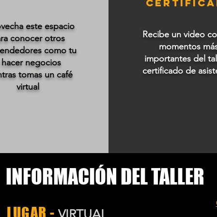
CERTIFIC
vecha este espacio
Recibe un video co
ra conocer otros
momentos má
endedores como tu
importantes del tal
 hacer negocios
certificado de asist
tras tomas un café
virtual
INFORMACIÓN DEL TALLER
LUGAR -
VIRTUAL