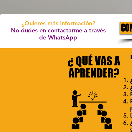
¿Quieres más información?
CO
No dudes en contactarme a través
de WhatsApp
¿ QUÉ VAS A
APRENDER?