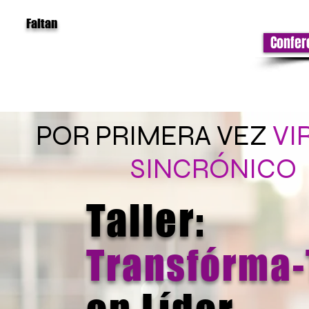
Faltan
Confer
POR PRIMERA VEZ
VI
SINCRÓNICO
Taller:
Transfórma-