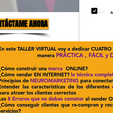
A
NTÁCTAME AHORA
En este TALLER VIRTUAL voy a dedicar CUATRO (
PRÁCTICA , FÁCIL y 
manera
¿Cómo construir una
marca
ONLINE?
¿Cómo vender EN INTERNET?
la técnica comple
Principios de
NEUROMARKETING
para conectar
Entender las características de los diferentes
para atraer los clientes correctos
Los
8 Errores que no debes cometer
al vender 
¿Cómo conseguir clientes que re-compren y re
servicios?