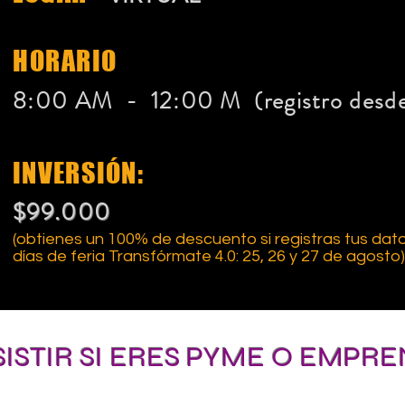
HORARIO
8:00 AM - 12:00 M
(registro desd
INVERSIÓN:
$99.000
(obtienes un 100% de descuento si registras tus dato
días de feria Transfórmate 4.0: 25, 26 y 27 de agosto)
SISTIR SI ERES PYME O EMPR