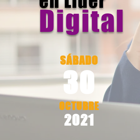
en
Líder
Digital
SÁBADO
30
OCTUBRE
2021