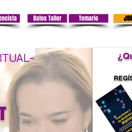
encista
Datos Taller
Temario
¿QU
¿Qu
RTUAL-
REGÍS
T