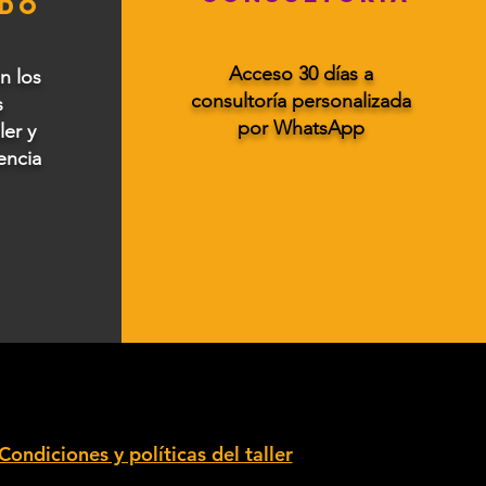
ADO
Acceso 30 días a
n los
consultoría personalizada
s
por WhatsApp
ler y
encia
Condiciones y políticas del taller