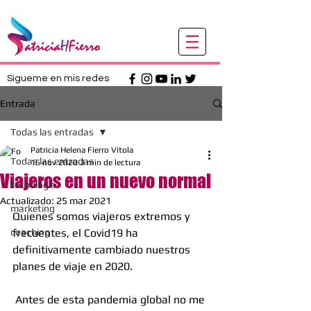
Sígueme en mis redes
Entrada
Todas las entradas
Patricia Helena Fierro Vitola
Todas las entradas
16 nov 2020
3 min de lectura
Viajeros en un nuevo normal
tecnologia
Actualizado:
25 mar 2021
marketing
Quienes somos viajeros extremos y 
coaching
frecuentes, el Covid19 ha 
definitivamente cambiado nuestros 
planes de viaje en 2020.
 Antes de esta pandemia global no me 