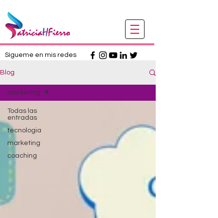
Sígueme en mis redes
Blog
marketing
Todas las
entradas
tecnologia
marketing
coaching