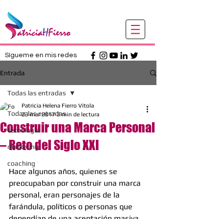
Sígueme en mis redes
Entrada
Todas las entradas
Patricia Helena Fierro Vitola
Todas las entradas
23 mar 2017
3 min de lectura
Construir una Marca Personal
tecnologia
– Reto del Siglo XXI
marketing
coaching
Hace algunos años, quienes se 
preocupaban por construir una marca 
personal, eran personajes de la 
farándula, políticos o personas que 
dependían de una aceptación masiva 