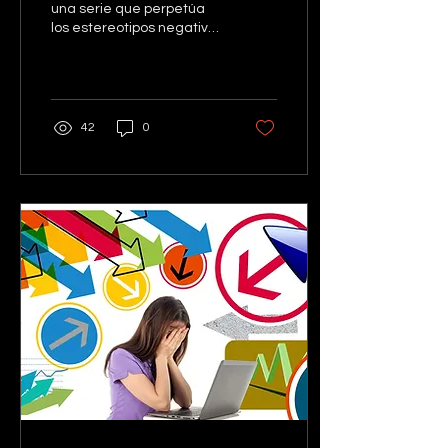
una serie que perpetúa
los estereotipos negativos
de Colombia y de las
mujeres basado en
violencia, sexo y drogas
42
0