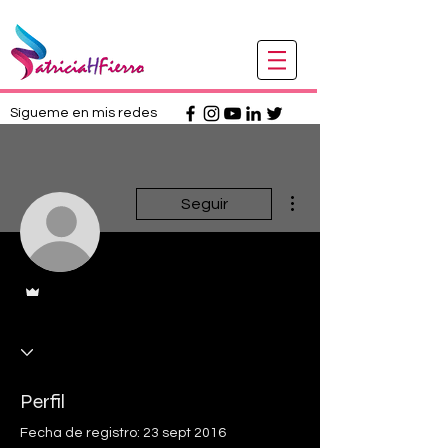
Sígueme en mis redes
Más acciones
Seguir
Administrador
Perfil
Fecha de registro: 23 sept 2016