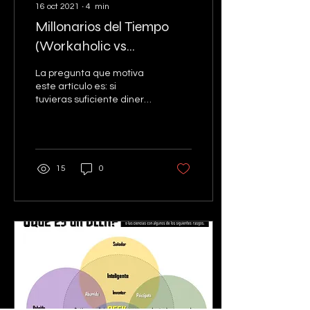
16 oct 2021
∙
4
min
Millonarios del Tiempo
(Workaholic vs
Workation)
La pregunta que motiva
este artículo es: si
tuvieras suficiente dinero
para vivir bien
¿perseguirías más dinero
o tu aspiración sería...
15
0