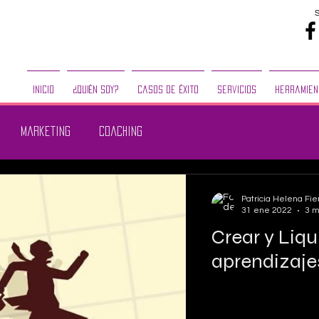
Inicio
¿Quién Soy?
Casos de Éxito
Servicios
Herramien
marketing
coaching
Patricia Helena Fier
31 ene 2022
3 m
Crear y Liqu
aprendizaje