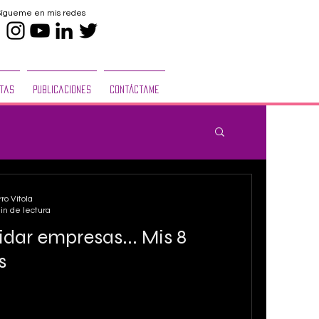
Sígueme en mis redes
tas
Publicaciones
Contáctame
ro Vitola
in de lectura
idar empresas... Mis 8
s