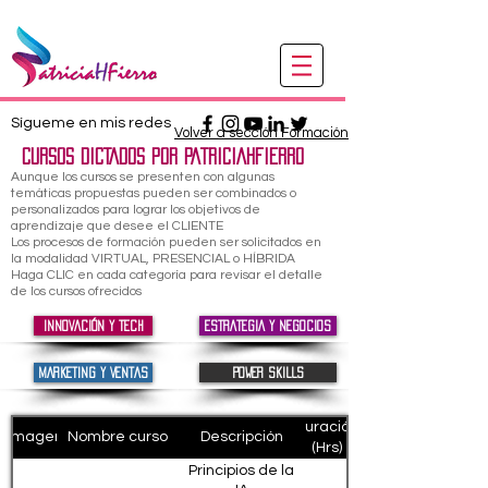
Sígueme en mis redes
Volver a sección Formación
CURSOS DICTADOS POR PATRICIAHFIERRO
Aunque los cursos se presenten con algunas
temáticas propuestas pueden ser combinados o
personalizados para lograr los objetivos de
aprendizaje que desee el CLIENTE
Los procesos de formación pueden ser solicitados en
la modalidad VIRTUAL, PRESENCIAL o HÍBRIDA
Haga CLIC en cada categoría para revisar el detalle
de los cursos ofrecidos
INNOVACIÓN Y TECH
ESTRATEGIA y NEGOCIOS
MARKETING y VENTAS
POWER SKILLS
Duración
Imagen
Nombre curso
Descripción
(Hrs)
Principios de la