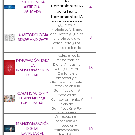
IA
INTELIGENCIA
Herramientas IA
ARTIFICIAL
4
APLICADA
para texto
Herramientas IA
para imágenes
¿Qué es la
Herramientas IA
metodología Stage
para la
LA METODOLOGÍA
and Gate? // Qué es
8
productividad
una etapa y una
STAGE AND GATE
compuerta // Los
Ética de la IA
actores o roles de
personas en la
Introduciendo la
metodología S/G //
INNOVACIÓN PARA
Transformación
Cómo definir
LA
Digital / Industria
criterios de
16
4.0 // Cultura
TRANSFORMACIÓN
selección o
Digital en la
DIGITAL
priorización de
empresa y el
proyectos o ideas //
cliente en el centro
Tres
Introducción a la
// . Liderazgo 4.0
Recomendaciones
Gamificación. //
en la era de la TD
GAMIFICACIÓN Y
para implementar
Modelos de
//. Retos del Lìder
EL APRENDIZAJE
la metodología //
8
Comportamiento. //
del Siglo XXI //
Explicación de la
EXPERIENCIAL
ciclo de
Metodologìa
metodología cliente
Gamificación // Por
Design Thinking
ajustada en
qué y cómo
"DT" // Taller
consultorías
Alineación en
funciona //
Design Thinking
conceptos de
Gamificación en
TRANSFORMACIÓN
aplicado a
Innovación y
Marketing Digital //
DIGITAL
Innovaciòn
16
transformación
Gamificación en
EMPRESARIAL
digital // La