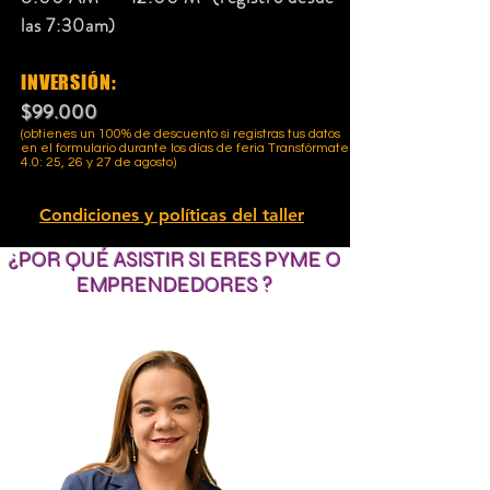
las 7:30am)
INVERSIÓN:
$99.000
(obtienes un 100% de descuento si registras tus datos
en el formulario durante los días de feria Transfórmate
4.0: 25, 26 y 27 de agosto)
Condiciones y políticas del taller
¿POR QUÉ ASISTIR SI ERES PYME O
EMPRENDEDORES ?