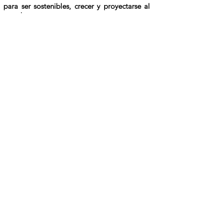
para ser sostenibles, crecer y proyectarse al
mundo.
CONFERENCISTA
Patricia
Helena
Fierro Vitola
Coach en
Innovación
Estrategia y
Marketing