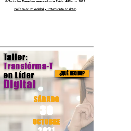
© Todos los Derechos reservados de PatriciaHFierro. 2021
Política de Privacidad y Tratamiento de datos
Taller:
Transfórma-T
en
Líder
¿QUÉ RECIBO?
Digital
SÁBADO
30
OCTUBRE
2021