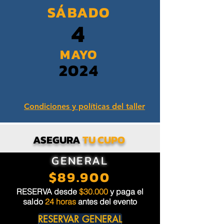
SÁBADO
4
MAYO
2024
Condiciones y políticas del taller
ASEGURA
TU CUPO
GENERAL
$89.900
RESERVA desde
$30.000
y paga el
saldo
24 horas
antes del evento
RESERVAR GENERAL