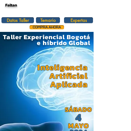
Faltan
Datos Taller
Temario
Expertas
COMPRA AHORA
Taller Experiencial Bogotá
e híbrido Global
Inteligencia
Artificial
Aplicada
SÁBADO
4
MAYO